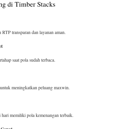
g di Timber Stacks
an RTP transparan dan layanan aman.
et
ertahap saat pola sudah terbaca.
r untuk meningkatkan peluang maxwin.
 hari memiliki pola kemenangan terbaik.
 Cepat