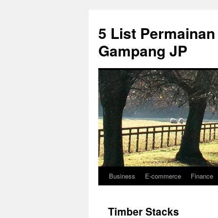
5 List Permainan
Gampang JP
Business
E-commerce
Finance
Skip
to
Timber Stacks
content