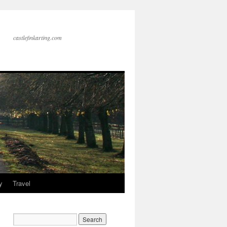
castlefinkarting.com
y
Travel