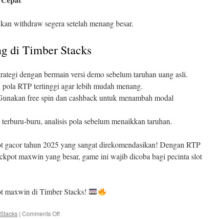
ukan withdraw segera setelah menang besar.
ng di Timber Stacks
tegi dengan bermain versi demo sebelum taruhan uang asli.
 pola RTP tertinggi agar lebih mudah menang.
unakan free spin dan cashback untuk menambah modal
erburu-buru, analisis pola sebelum menaikkan taruhan.
ot gacor tahun 2025 yang sangat direkomendasikan! Dengan RTP
jackpot maxwin yang besar, game ini wajib dicoba bagi pecinta slot
ot maxwin di Timber Stacks!
on
 Stacks
|
Comments Off