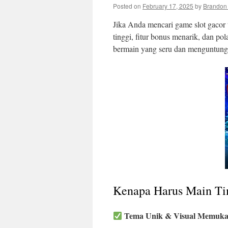
Posted on
February 17, 2025
by
Brandon 
Jika Anda mencari game slot gacor
tinggi, fitur bonus menarik, dan 
bermain yang seru dan menguntung
Kenapa Harus Main Ti
Tema Unik & Visual Memuk